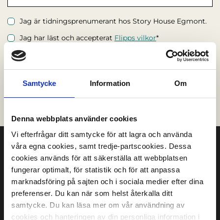
Jag är tidningsprenumerant hos Story House Egmont.
Jag har läst och accepterat
Flipps vilkor
*
Obligatoriska fält *
Samtycke
Information
Om
Denna webbplats använder cookies
Vi efterfrågar ditt samtycke för att lagra och använda
våra egna cookies, samt tredje-partscookies. Dessa
cookies används för att säkerställa att webbplatsen
fungerar optimalt, för statistik och för att anpassa
marknadsföring på sajten och i sociala medier efter dina
Om oss
preferenser. Du kan när som helst återkalla ditt
samtycke. Du kan läsa mer om vår användning av
FAQ
cookies och hanteringen av din personliga information i