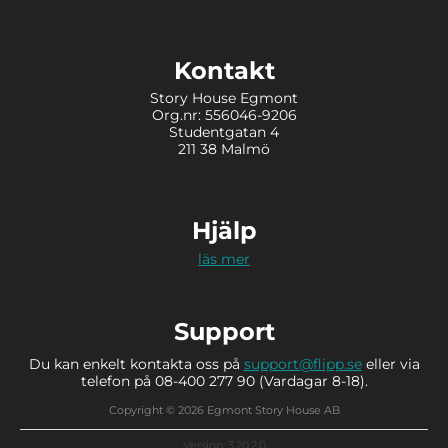
Kontakt
Story House Egmont
Org.nr: 556046-9206
Studentgatan 4
211 38 Malmö
Hjälp
läs mer
Support
Du kan enkelt kontakta oss på
support@flipp.se
eller via
telefon på 08-400 277 90 (Vardagar 8-18).
Copyright © 2026 Egmont Story House AB
Version: 3.20.2.0