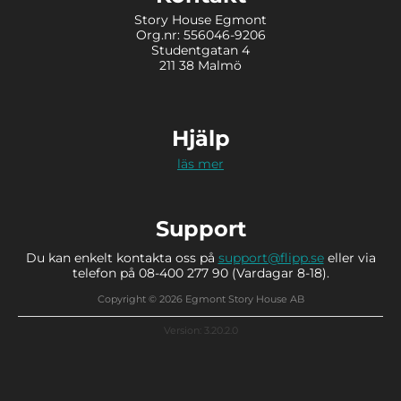
Story House Egmont
Org.nr: 556046-9206
Studentgatan 4
211 38 Malmö
Hjälp
läs mer
Support
Du kan enkelt kontakta oss på
support@flipp.se
eller via
telefon på 08-400 277 90 (Vardagar 8-18).
Copyright © 2026 Egmont Story House AB
Version: 3.20.2.0